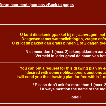
Terug naar modelpagina< >Back to page<
U kunt dit tekeningpakket bij mij aanvragen met
Desgewenst met wat toelichtingen, vragen en/
U krijgt dit pakket dan
gratis binnen 1 of 2 dagen toe
! Niet meer dan 1 (max. 2) tekenpakketten aanv
! Vermeld in ieder geval de naam van het
You can put a request for this drawing plan by e
If desired with some notifications, questions
I will send you this drawing plan
for free within 1 
! Please don't ask for more than 1 (max. 2
! Always mention the name of the mod
odel !