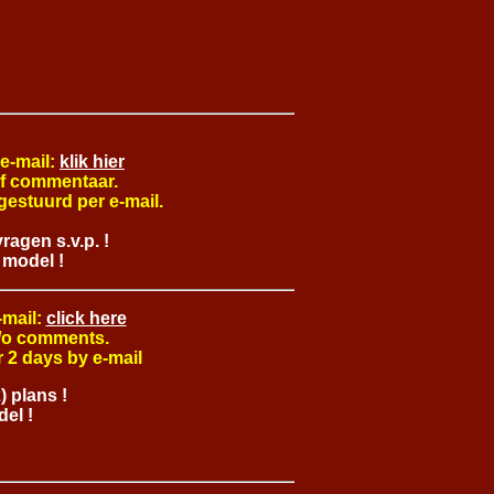
 e-mail:
klik hier
of commentaar.
gestuurd per e-mail.
ragen s.v.p. !
 model !
-mail:
click here
 a/o comments.
or 2 days by e-mail
) plans
!
el !